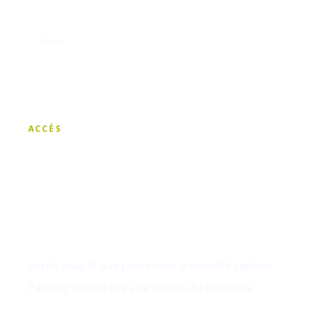
02.98.35.11.33
EMAIL
contact@celtic-zen.fr
ACCÈS
Celtic Zen
27, rue des gentilshommes
29340 RIEC-SUR-BÉLON
Accès adapté aux personnes à mobilité réduite
Parking gratuit près de l’office du tourisme